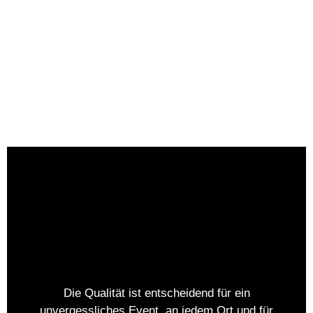
Anfragen
Martin Schulz - DJ
seit 2005
Die Qualität ist entscheidend für ein
unvergessliches Event, an jedem Ort und für