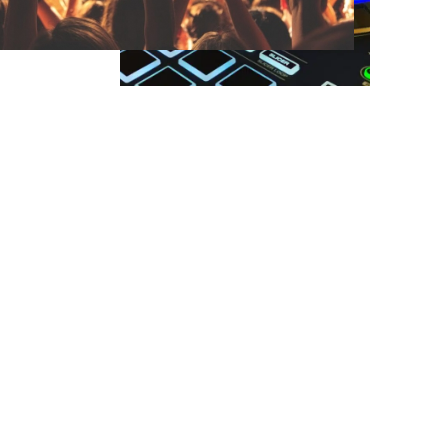
DJ Miesbach
Stimmung pur und die beste Musik
für ihr Event in Miesbach
DJ Martin Schulz ist ihr professioneller DJ in
Miesbach für jedes Event.
Ihr möchten kein langweiliges Event ohne Stimmung?
Dann seid ihr bei mir richtig! Egal ob Geburtstag,
Firmenfeier, Weihnachtsfeier, Sommerfest oder alle
anderen Events und Partys.