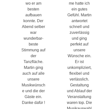
wo er am
me hatte ich
besten
ein gutes
aufbauen
Gefühl. Martin
konnte. Der
antwortet
Abend selber
schnell und
war
zuverlässig
wunderbar-
und ging
beste
perfekt auf
Stimmung auf
unsere
der
Wünsche ein.
Tanzfläche.
Er ist
Martin ging
unkompliziert,
auch auf alle
flexibel und
unsere
verlässlich.
Musikwünsch
Gestaltung
e und die der
und Ablauf der
Gäste ein.
Veranstaltung
Danke dafür !
waren top. Die
Musikauswahl