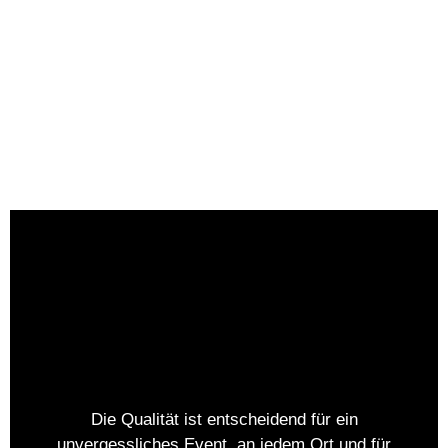
Anfragen
Martin Schulz - DJ
seit 2005
Die Qualität ist entscheidend für ein
unvergessliches Event, an jedem Ort und für