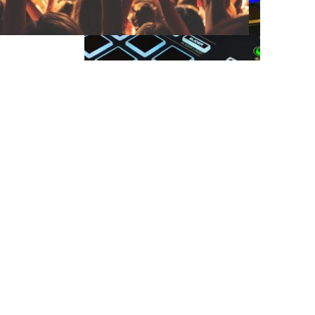
DJ Valley
Stimmung pur und die beste Musik
für ihr Event in Valley
DJ Martin Schulz ist ihr professioneller DJ in Valley
für jedes Event.
Ihr möchten kein langweiliges Event ohne Stimmung?
Dann seid ihr bei mir richtig! Egal ob Geburtstag,
Firmenfeier, Weihnachtsfeier, Sommerfest oder alle
anderen Events und Partys.