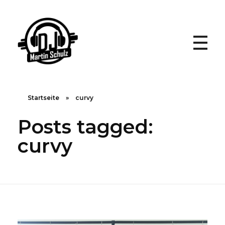
DJ Martin Schulz - Event- und Hochzeits DJ
Startseite
»
curvy
Posts tagged:
curvy